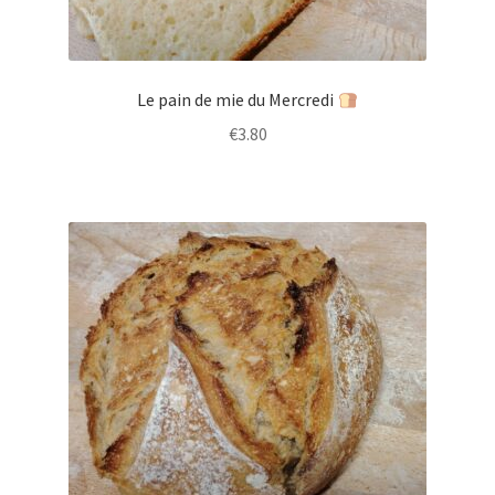
Le pain de mie du Mercredi
€
3.80
Ce
produit
a
plusieurs
variations.
Les
options
peuvent
être
choisies
sur
la